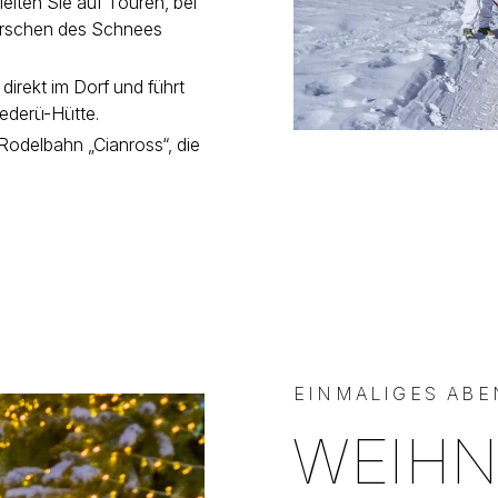
eiten Sie auf Touren, bei
irschen des Schnees
direkt im Dorf und führt
Pederü-Hütte.
 Rodelbahn „Cianross“, die
EINMALIGES ABE
WEIHN