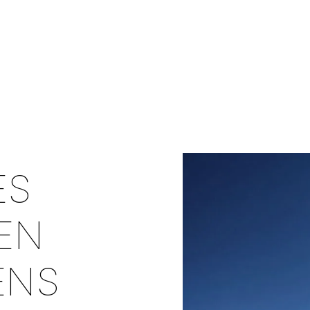
ES
EN
ENS